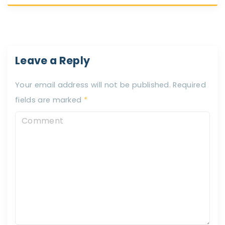
Leave a Reply
Your email address will not be published.
Required
fields are marked
*
C
o
m
m
e
n
t