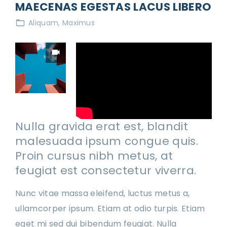
MAECENAS EGESTAS LACUS LIBERO
Aliquam
Maximus
Nulla gravida erat est, blandit
malesuada ipsum congue quis.
Proin cursus nibh metus, at
feugiat est consectetur viverra.
Nunc vitae massa eleifend, luctus metus a,
ullamcorper ipsum. Etiam at odio turpis. Etiam
eget mi sed dui bibendum feugiat. Nulla